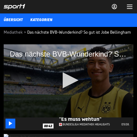


ÜBERSICHT
KATEGORIEN
Mediathek
>
Das nächste BVB-Wunderkind? So gut ist Jobe Bellingham
Das nächste BVB-Wunderkind? So gut ist
Das nächste BVB-Wunderkind? So gut ist Jobe Bellingham
Jobe Bellingham
Borussia Dortmund hat sich die Dienste von Jobe Bellingham
gesichert. Wir stellen den Neuzugang etwas näher vor: Was kann der
Engländer? Welche Mittelfeld-Position liegt ihm am besten? Und
was unterscheidet ihn von Bruder Jude?
BUNDESLIGA MEDIATHEK HIGHLIGHTS
11.06.25
Niederlage gegen den BVB?
"Es muss wehtun"
0

seconds
BUNDESLIGA MEDIATHEK HIGHLIGHTS
09.08.
00:43
of
8