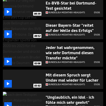
minutes,
Ex-BVB-Star bei Dortmund-
5
Test gesichtet
seconds

BUNDESLIGA MEDIATHEK HIGHLIGHTS
09.08.
00:39
Dieser Bayern-Star "reitet
auf der Welle des Erfolgs"

BUNDESLIGA MEDIATHEK HIGHLIGHTS
09.08.
00:52
Jeder hat wahrgenommen,
wie sehr Dortmund diesen
Transfer möchte"

BUNDESLIGA MEDIATHEK HIGHLIGHTS
09.08.
02:08
Mit diesem Spruch sorgt
Undav mal wieder für Lacher

BUNDESLIGA MEDIATHEK HIGHLIGHTS
09.08.
03:02
"Unglaublich, ein Idol - ich
fühle mich sehr geehrt"