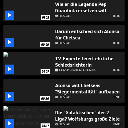
1
Wie er die Legende Pep
minute,
Guardiola ersetzen will
3

seconds
FUSSBALL
08.08.

01:22
Darum entschied sich Alonso
für Chelsea

FUSSBALL
08.08.

00:49
TV-Experte feiert ehrliche
Schiedsrichterin

3. LIGA MEDIATHEK HIGHLIGHTS
08.08.
06:27
Alonso will Chelseas
"Siegermentalität" aufbauen

FUSSBALL
07.08.

00:36
Die "Galaktischen" der 2.
Liga? Wolfsburgs große Ziele

FUSSBALL
06.08.

03:17