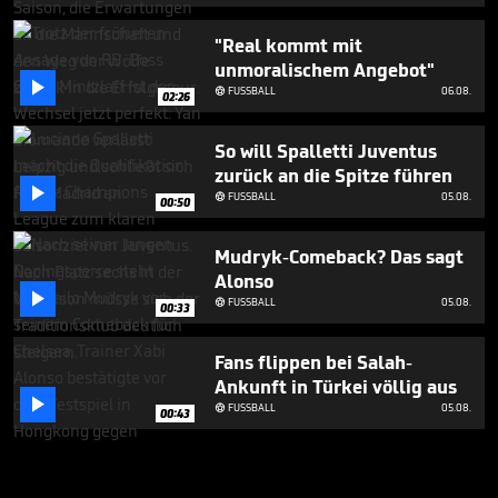
"Real kommt mit
unmoralischem Angebot"

FUSSBALL
06.08.

02:26
So will Spalletti Juventus
zurück an die Spitze führen

FUSSBALL
05.08.

00:50
Mudryk-Comeback? Das sagt
Alonso

FUSSBALL
05.08.

00:33
Fans flippen bei Salah-
Ankunft in Türkei völlig aus

FUSSBALL
05.08.

00:43