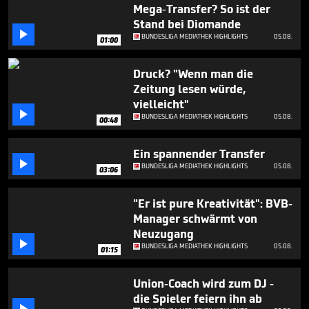
minutes,
Mega-Transfer? So ist der
10
Stand bei Diomande
seconds

BUNDESLIGA MEDIATHEK HIGHLIGHTS
05.08.
01:00
Druck? "Wenn man die
Zeitung lesen würde,
vielleicht"

BUNDESLIGA MEDIATHEK HIGHLIGHTS
05.08.
00:48
Ein spannender Transfer

BUNDESLIGA MEDIATHEK HIGHLIGHTS
05.08.
03:06
"Er ist pure Kreativität": BVB-
Manager schwärmt von
Neuzugang

BUNDESLIGA MEDIATHEK HIGHLIGHTS
05.08.
01:15
Union-Coach wird zum DJ -
die Spieler feiern ihn ab