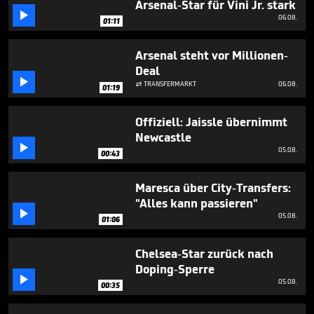
Arsenal-Star für Vini Jr. stark
seconds

06.08.
01:11
Arsenal steht vor Millionen-
Deal

TRANSFERMARKT
06.08.

01:19
Offiziell: Jaissle übernimmt
Newcastle

05.08.
00:43
Maresca über City-Transfers:
"Alles kann passieren"

05.08.
01:06
Chelsea-Star zurück nach
Doping-Sperre

05.08.
00:35