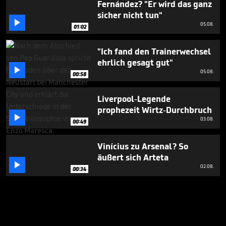
Fernández? "Er wird das ganz
sicher nicht tun"

05.08.
01:02
"Ich fand den Trainerwechsel
ehrlich gesagt gut"

05.08.
00:58
Liverpool-Legende
prophezeit Wirtz-Durchbruch

03.08.
00:49
Vinícius zu Arsenal? So
äußert sich Arteta

02.08.
00:34