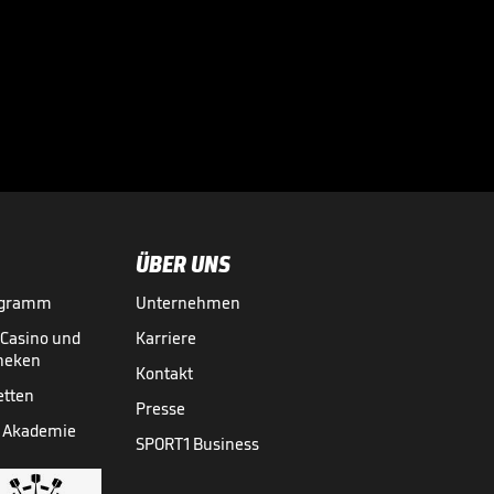
Bei diesen
Superstars
kassierte die

Bundesliga richtig
BUNDESLIGA MEDIATHEK HIGHLIGHTS
vor 7 Std.
03:01
ab
ÜBER UNS
ogramm
Unternehmen
-Casino und
Karriere
theken
Kontakt
etten
Presse
 Akademie
SPORT1 Business