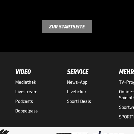
ZUR STARTSEITE
VIDEO
SERVICE
MEHR
Mediathek
News-App
TV-Pr
Livestream
Liveticker
Online
Spielo
Podcasts
Sport1 Deals
Sportw
Doppelpass
SPORT1