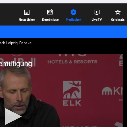





Newsticker
Ergebnisse
Mediathek
Live TV
Originals
ach Leipzig-Debakel
Demütigung
eipzig-Demütigung
o Rose und sein Team -
en zeigt sich der RB-Coach auf
30.11.24