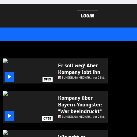
LOGIN
Er soll weg! Aber
Kompany lobt ihn

BUNDESLIGA MEDIATHEK HIGHLIGHTS
vor 2 Std.
01:29
Kompany über
Bayern-Youngster:
"War beeindruckt"

BUNDESLIGA MEDIATHEK HIGHLIGHTS
vor 2 Std.
01:55