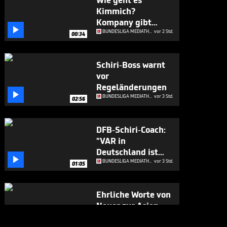
Wie geht es
Kimmich?
Kompany gibt

Update
BUNDESLIGA MEDIATHEK HIGHLIGHTS
vor 2 Std.
00:34
Schiri-Boss warnt
vor
Regeländerungen

BUNDESLIGA MEDIATHEK HIGHLIGHTS
vor 3 Std.
02:56
DFB-Schiri-Coach:
"VAR in
Deutschland ist

absolute
BUNDESLIGA MEDIATHEK HIGHLIGHTS
vor 3 Std.
01:05
Sonderklasse"
Ehrliche Worte von
Neuer zur Asien-
Reise

BUNDESLIGA MEDIATHEK HIGHLIGHTS
vor 4 Std.