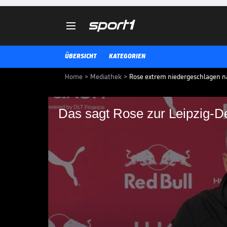

ÜBERSICHT
KATEGORIEN
Home
>
Mediathek
>
Rose extrem niedergeschlagen n
Das sagt Rose zur Leipzig-
Das sagt Rose zur L
Wieder eine Niederlage für Marc
dementsprechend niedergeschlag
Pressekonferenz danach.
BUNDESLIGA MEDIATHEK HIGHLIGHTS