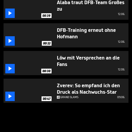
Alaba traut DFB-Team Großes
zu

12.06.
00:39
DFB-Training erneut ohne
Hofmann

12.06.
00:22
Löw mit Versprechen an die
Fans

12.06.
00:30
Zverev: So empfand ich den
Druck als Nachwuchs-Star

GRAND SLAMS
09.06.
00:47