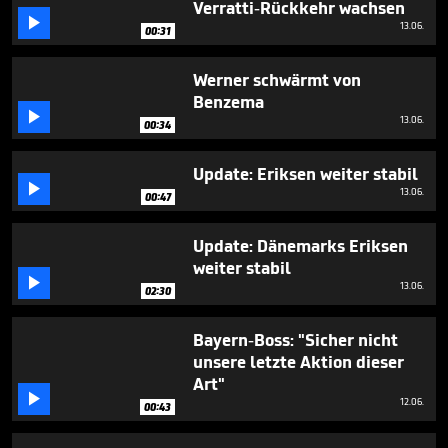
Verratti-Rückkehr wachsen
29

seconds
13.06.
00:31
Werner schwärmt von
Benzema

13.06.
00:34
Update: Eriksen weiter stabil

13.06.
00:47
Update: Dänemarks Eriksen
weiter stabil

13.06.
02:30
Bayern-Boss: "Sicher nicht
unsere letzte Aktion dieser
Art"

12.06.
00:43