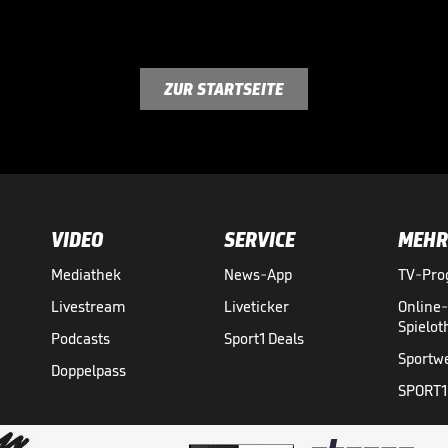
ZUR STARTSEITE
VIDEO
SERVICE
MEHR
Mediathek
News-App
TV-Pr
Livestream
Liveticker
Online
Spielo
Podcasts
Sport1 Deals
Sportw
Doppelpass
SPORT1