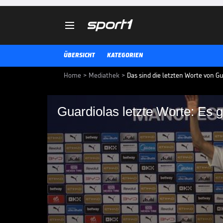

ÜBERSICHT
KATEGORIEN
Home
>
Mediathek
>
Das sind die letzten Worte von G
Guardiolas letzte Worte: Es
Guardiolas letzte Wo
FC Bayern
Pep Guardiola verabschiedet sich
Pressekonferenz fordert der Span
ihm zu applaudieren.