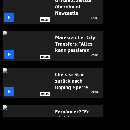
Offiziell: Jaissle
übernimmt
Newcastle

05.08.
00:43
Maresca über City-
Transfers: "Alles
kann passieren"

05.08.
01:06
Chelsea-Star
zurück nach
Doping-Sperre

05.08.
00:35
Fernández? "Er
wird das ganz
sicher nicht tun"

05.08.