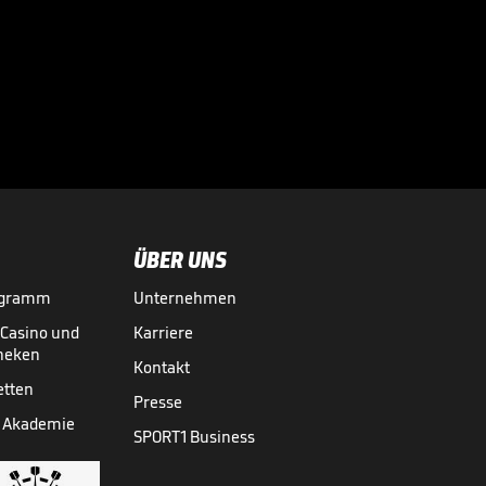
Real-Wechsel? So
ist der Stand bei
Rodri

01.08.
00:31
ÜBER UNS
ogramm
Unternehmen
-Casino und
Karriere
theken
Kontakt
etten
Presse
 Akademie
SPORT1 Business