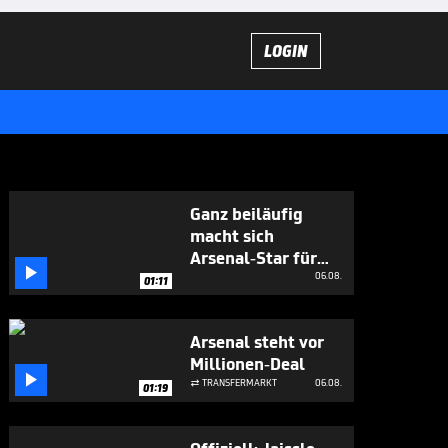
LOGIN
Ganz beiläufig
macht sich
Arsenal-Star für

Vini Jr. stark
06.08.
01:11
Arsenal steht vor
Millionen-Deal

TRANSFERMARKT
06.08.

01:19