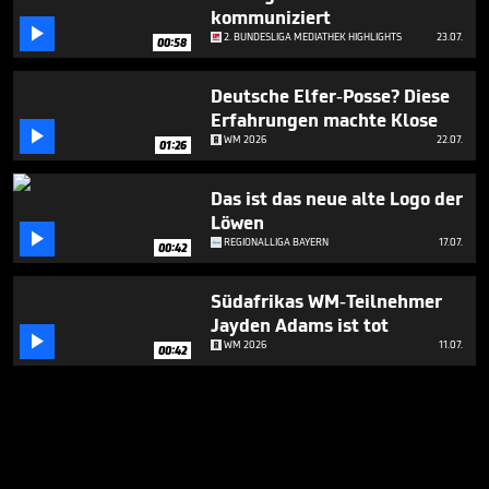
kommuniziert

2. BUNDESLIGA MEDIATHEK HIGHLIGHTS
23.07.
00:58
Deutsche Elfer-Posse? Diese
Erfahrungen machte Klose

WM 2026
22.07.
01:26
Das ist das neue alte Logo der
Löwen

REGIONALLIGA BAYERN
17.07.
00:42
Südafrikas WM-Teilnehmer
Jayden Adams ist tot

WM 2026
11.07.
00:42