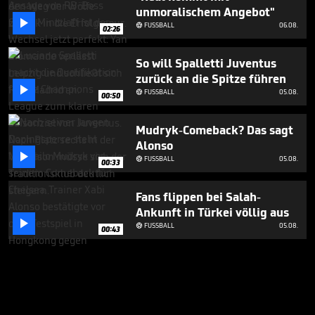
unmoralischem Angebot"

FUSSBALL
06.08.

02:26
So will Spalletti Juventus
zurück an die Spitze führen

FUSSBALL
05.08.

00:50
Mudryk-Comeback? Das sagt
Alonso

FUSSBALL
05.08.

00:33
Fans flippen bei Salah-
Ankunft in Türkei völlig aus

FUSSBALL
05.08.

00:43