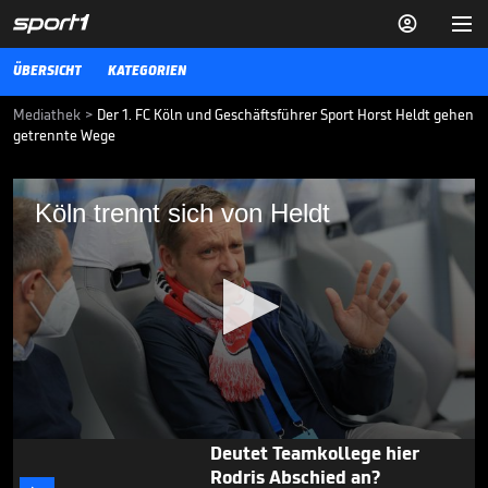


ÜBERSICHT
KATEGORIEN
Mediathek
>
Der 1. FC Köln und Geschäftsführer Sport Horst Heldt gehen
getrennte Wege
Köln trennt sich von Heldt
Köln trennt sich von Heldt
Der 1. FC Köln und Geschäftsführer Sport Horst Heldt werden in der
neuen Saison nicht mehr zusammenarbeiten.
BUNDESLIGA MEDIATHEK HIGHLIGHTS
30.05.21
TV-Experte feiert ehrliche
Schiedsrichterin

3. LIGA MEDIATHEK HIGHLIGHTS
08.08.
06:27
0
Deutet Teamkollege hier
seconds
Rodris Abschied an?
of