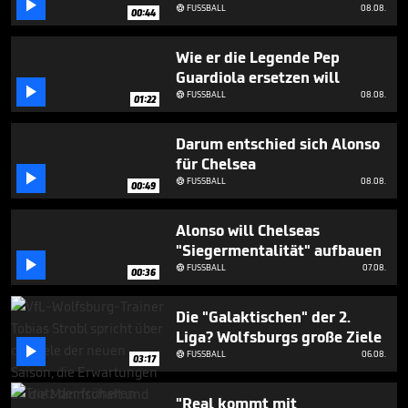

33
FUSSBALL
08.08.

00:44
seconds
Wie er die Legende Pep
Guardiola ersetzen will

FUSSBALL
08.08.

01:22
Darum entschied sich Alonso
für Chelsea

FUSSBALL
08.08.

00:49
Alonso will Chelseas
"Siegermentalität" aufbauen

FUSSBALL
07.08.

00:36
Die "Galaktischen" der 2.
Liga? Wolfsburgs große Ziele

FUSSBALL
06.08.

03:17
"Real kommt mit