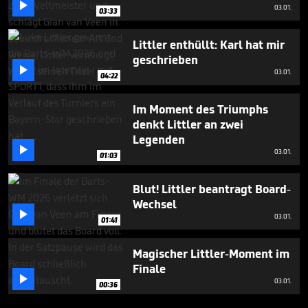

03.01.
03:33
Littler enthüllt: Karl hat mir
geschrieben

03.01.
04:22
Im Moment des Triumphs
denkt Littler an zwei
Legenden

03.01.
01:03
Blut! Littler beantragt Board-
Wechsel

03.01.
01:41
Magischer Littler-Moment im
Finale

03.01.
00:36