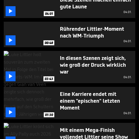
minute,
gute Laune
37

seconds
04.01.
04:01
Rührender Littler-Moment
nach WM-Triumph

04.01.
00:48
In diesen Szenen zeigt sich,
wie groß der Druck wirklich
war

04.01.
03:43
Eine Karriere endet mit
einem "epischen" letzten
Moment

04.01.
01:30
Mit einem Mega-Finish
vollendet Littler seine Show