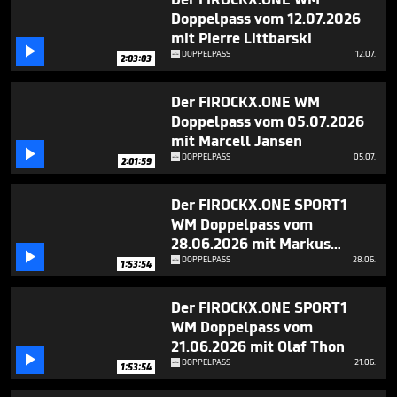
hour,
Doppelpass vom 12.07.2026
58
minutes,
mit Pierre Littbarski
5

DOPPELPASS
12.07.
2:03:03
seconds
Der FIROCKX.ONE WM
Doppelpass vom 05.07.2026
mit Marcell Jansen

DOPPELPASS
05.07.
2:01:59
Der FIROCKX.ONE SPORT1
WM Doppelpass vom
28.06.2026 mit Markus

Babbel
DOPPELPASS
28.06.
1:53:54
Der FIROCKX.ONE SPORT1
WM Doppelpass vom
21.06.2026 mit Olaf Thon

DOPPELPASS
21.06.
1:53:54