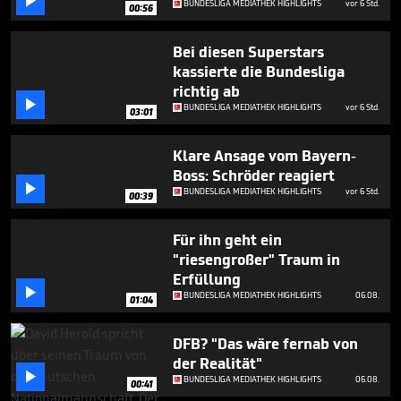

BUNDESLIGA MEDIATHEK HIGHLIGHTS
vor 6 Std.
00:56
Bei diesen Superstars
kassierte die Bundesliga
richtig ab

BUNDESLIGA MEDIATHEK HIGHLIGHTS
vor 6 Std.
03:01
Klare Ansage vom Bayern-
Boss: Schröder reagiert

BUNDESLIGA MEDIATHEK HIGHLIGHTS
vor 6 Std.
00:39
Für ihn geht ein
"riesengroßer" Traum in
Erfüllung

BUNDESLIGA MEDIATHEK HIGHLIGHTS
06.08.
01:04
DFB? "Das wäre fernab von
der Realität"

BUNDESLIGA MEDIATHEK HIGHLIGHTS
06.08.
00:41