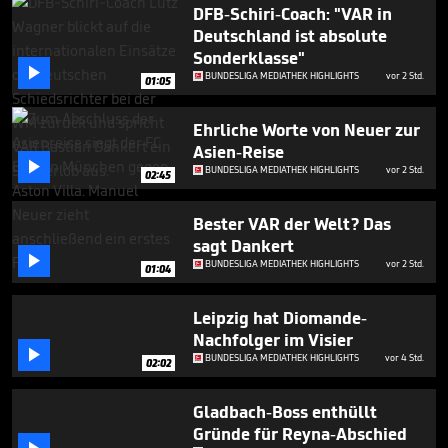
1
DFB-Schiri-Coach: "VAR in
minute,
Deutschland ist absolute
2
Sonderklasse"
seconds

BUNDESLIGA MEDIATHEK HIGHLIGHTS
vor 2 Std.
01:05
Ehrliche Worte von Neuer zur
Asien-Reise

BUNDESLIGA MEDIATHEK HIGHLIGHTS
vor 2 Std.
02:45
Bester VAR der Welt? Das
sagt Dankert

BUNDESLIGA MEDIATHEK HIGHLIGHTS
vor 2 Std.
01:04
Leipzig hat Diomande-
Nachfolger im Visier

BUNDESLIGA MEDIATHEK HIGHLIGHTS
vor 4 Std.
02:02
Gladbach-Boss enthüllt
Gründe für Reyna-Abschied