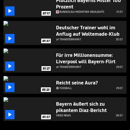
Plötzlich Bayerns Mister 100
Prozent

BUNDESLIGA MEDIATHEK HIGHLIGHTS
31.07.
07:17
Deutscher Trainer wohl im
Anflug auf Woltemade-Klub

TRANSFERMARKT
30.07.

01:37
Für irre Millionensumme:
Liverpool will Bayern-Flirt

TRANSFERMARKT
29.07.

01:27
Reicht seine Aura?

FUSSBALL
29.07.

05:23
Bayern äußert sich zu
pikantem Díaz-Bericht

VIDEO NEWS
28.07.
01:37