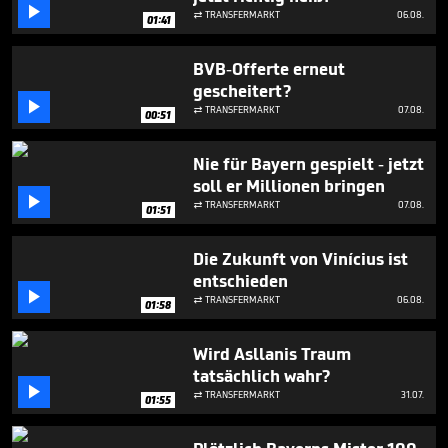

10
TRANSFERMARKT
06.08.

01:41
minutes,
47
seconds
BVB-Offerte erneut
gescheitert?

TRANSFERMARKT
07.08.

00:51
Nie für Bayern gespielt - jetzt
soll er Millionen bringen

TRANSFERMARKT
07.08.

01:51
Die Zukunft von Vinícius ist
entschieden

TRANSFERMARKT
06.08.

01:58
Wird Asllanis Traum
tatsächlich wahr?

TRANSFERMARKT
31.07.

01:55