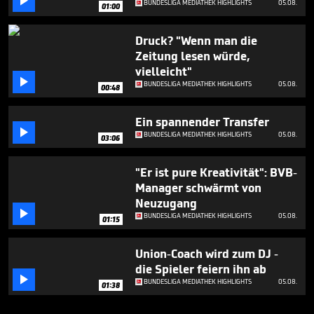

BUNDESLIGA MEDIATHEK HIGHLIGHTS
05.08.
01:00
Druck? "Wenn man die
Zeitung lesen würde,
vielleicht"

BUNDESLIGA MEDIATHEK HIGHLIGHTS
05.08.
00:48
Ein spannender Transfer

BUNDESLIGA MEDIATHEK HIGHLIGHTS
05.08.
03:06
"Er ist pure Kreativität": BVB-
Manager schwärmt von
Neuzugang

BUNDESLIGA MEDIATHEK HIGHLIGHTS
05.08.
01:15
Union-Coach wird zum DJ -
die Spieler feiern ihn ab

BUNDESLIGA MEDIATHEK HIGHLIGHTS
05.08.
01:38