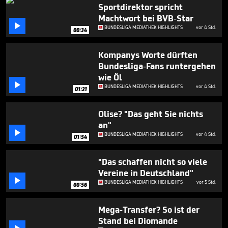
1
Sportdirektor spricht
hour,
Machtwort bei BVB-Star
56

BUNDESLIGA MEDIATHEK HIGHLIGHTS
vor 4 Std.
minutes,
00:34
15
seconds
Kompanys Worte dürften
Bundesliga-Fans runtergehen
wie Öl

BUNDESLIGA MEDIATHEK HIGHLIGHTS
vor 4 Std.
01:21
Olise? "Das geht Sie nichts
an"

BUNDESLIGA MEDIATHEK HIGHLIGHTS
vor 4 Std.
01:54
"Das schaffen nicht so viele
Vereine in Deutschland"

BUNDESLIGA MEDIATHEK HIGHLIGHTS
vor 5 Std.
00:56
Mega-Transfer? So ist der
Stand bei Diomande