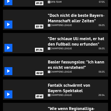

1
DFB-TEAM
07.05.
01:23
minute,
9
seconds
"Doch nicht die beste Bayern-
Mannschaft aller Zeiten"

CHAMPIONS LEAGUE
06.05.
03:19
"Der schlaue Uli meint, er hat
den Fußball neu erfunden"

CHAMPIONS LEAGUE
06.05.
01:34
Basler fassungslos: "Ich kann
es nicht verstehen!"

CHAMPIONS LEAGUE
06.05.
02:22
Fantalk schwärmt von
Bayern-Spektakel

CHAMPIONS LEAGUE
28.04.
01:41
"Wie wenn Regionalliga-