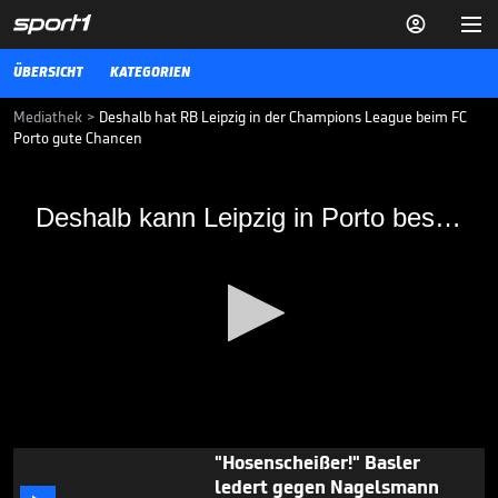


ÜBERSICHT
KATEGORIEN
Mediathek
>
Deshalb hat RB Leipzig in der Champions League beim FC
Porto gute Chancen
Deshalb kann Leipzig in Porto bestehen
Deshalb kann Leipzig in Porto bestehen
Die Runde im Fantalk spricht über die Partie von RB Leipzig in der
UEFA Champions League beim FC Porto.
FANTALK
31.10.17
SPORT1-Chefreporter sah
Bayerns Unheil kommen

CHAMPIONS LEAGUE
07.05.
01:00
0
"Hosenscheißer!" Basler
seconds
ledert gegen Nagelsmann
of