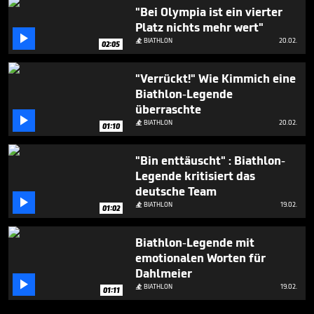
"Bei Olympia ist ein vierter
Platz nichts mehr wert"

BIATHLON
20.02.

02:05
"Verrückt!" Wie Kimmich eine
Biathlon-Legende
überraschte

BIATHLON
20.02.

01:10
"Bin enttäuscht" : Biathlon-
Legende kritisiert das
deutsche Team

BIATHLON
19.02.

01:02
Biathlon-Legende mit
emotionalen Worten für
Dahlmeier

BIATHLON
19.02.

01:11