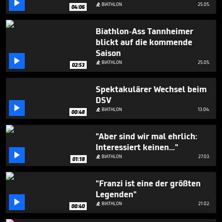

minute,
BIATHLON
25.05.

04:06
14
seconds
Biathlon-Ass Tannheimer
blickt auf die kommende
Saison

BIATHLON
25.05.

02:53
Spektakulärer Wechsel beim
DSV

BIATHLON
13.04.

00:48
"Aber sind wir mal ehrlich:
Interessiert keinen..."

BIATHLON
27.03.

01:18
"Franzi ist eine der größten
Legenden"

BIATHLON
21.02.

00:40