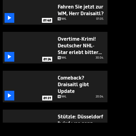
Fahren Sie jetzt zur
WM, Herr Draisaitl?

NHL
01.05.
01:40
Overtime-Krimi!
Deutscher NHL-
Star erlebt bitteres

Déjà-vu
NHL
30.04.
01:24
Comeback?
Draisaitl gibt
Update

NHL
20.04.
01:31
Stützle: Düsseldorf
"wird was ganz
besonderes"

NHL
31.03.