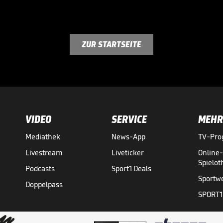
ZUR STARTSEITE
VIDEO
SERVICE
MEHR
Mediathek
News-App
TV-Pr
Livestream
Liveticker
Online
Spielo
Podcasts
Sport1 Deals
Sportw
Doppelpass
SPORT1