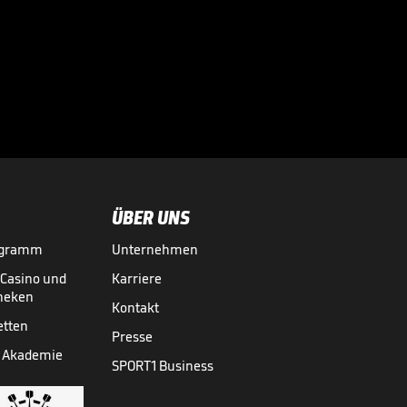
Nächster Treffer!
Peterka ballert
sich für Olympia

warm
NHL
03.02.
01:29
ÜBER UNS
ogramm
Unternehmen
-Casino und
Karriere
theken
Kontakt
etten
Presse
 Akademie
SPORT1 Business