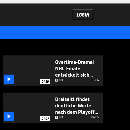
LOGIN
Overtime-Drama!
NHL-Finale
entwickelt sich

zum Krimi
NHL
05.06.
01:29
Draisaitl findet
deutliche Worte
nach dem Playoff-

Aus
NHL
04.05.
01:07