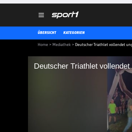

ÜBERSICHT
KATEGORIEN
Home
>
Mediathek
>
Deutscher Triathlet vollendet un
Deutscher Triathlet vollendet
Deutscher Triathlet v
Projekt
Jonas Deichmann beendet am Abe
120 Tagen. Ein unangefochtener W
Langdistanz.