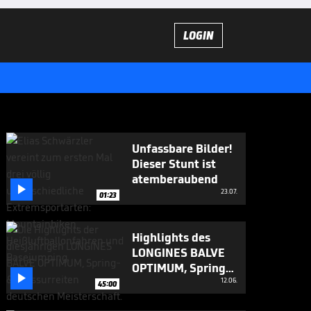
LOGIN
Unfassbare Bilder!
Dieser Stunt ist
atemberaubend

23.07.
01:23
Highlights des
LONGINES BALVE
OPTIMUM, Spring-

& Dressurreiten Dt.
12.06.
45:00
Meisterschaft