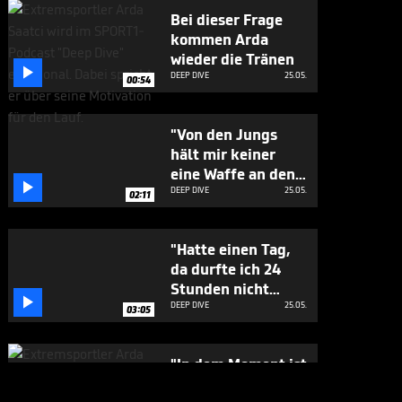
Bei dieser Frage
kommen Arda
wieder die Tränen

DEEP DIVE
25.05.
00:54
"Von den Jungs
hält mir keiner
eine Waffe an den

Kopf"
DEEP DIVE
25.05.
02:11
"Hatte einen Tag,
da durfte ich 24
Stunden nicht

sitzen"
DEEP DIVE
25.05.
03:05
"In dem Moment ist
eine Welt