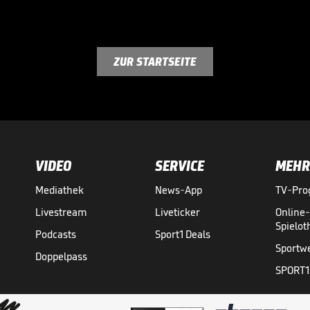
ZUR STARTSEITE
VIDEO
SERVICE
MEHR
Mediathek
News-App
TV-Pr
Livestream
Liveticker
Online
Spielo
Podcasts
Sport1 Deals
Sportw
Doppelpass
SPORT1