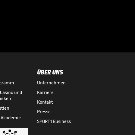
Ein Stream fesselt
die Massen: Das
steckt dahinter

VIDEO NEWS
07.05.
01:22
ÜBER UNS
ogramm
Unternehmen
-Casino und
Karriere
theken
Kontakt
etten
Presse
 Akademie
SPORT1 Business