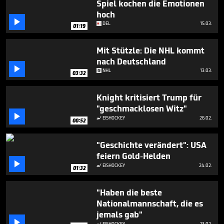
Spiel kochen die Emotionen
hoch

DEL
15.03.
01:19
Mit Stützle: Die NHL kommt
nach Deutschland

NHL
13.03.
03:32
Knight kritisiert Trump für
"geschmacklosen Witz"

EISHOCKEY
26.02.

00:52
"Geschichte verändert": USA
feiern Gold-Helden

EISHOCKEY
24.02.

01:32
"Haben die beste
Nationalmannschaft, die es
jemals gab"

EISHOCKEY
13.02.
