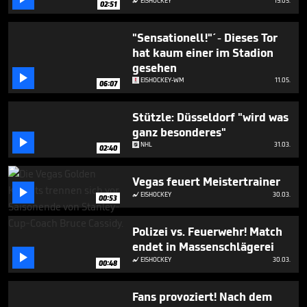
EISHOCKEY
19.05.

02:51
1
minute,
33
"Sensationell!"´- Dieses Tor
seconds
hat kaum einer im Stadion
gesehen

EISHOCKEY-WM
11.05.
06:07
Stützle: Düsseldorf "wird was
ganz besonderes"

NHL
31.03.
02:40
Vegas feuert Meistertrainer

EISHOCKEY
30.03.

00:53
Polizei vs. Feuerwehr! Match
endet in Massenschlägerei

EISHOCKEY
30.03.

00:48
Fans provoziert! Nach dem