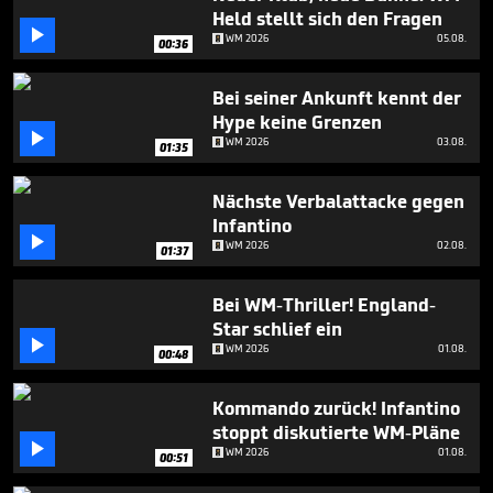
seconds
Held stellt sich den Fragen

WM 2026
05.08.
00:36
Bei seiner Ankunft kennt der
Hype keine Grenzen

WM 2026
03.08.
01:35
Nächste Verbalattacke gegen
Infantino

WM 2026
02.08.
01:37
Bei WM-Thriller! England-
Star schlief ein

WM 2026
01.08.
00:48
Kommando zurück! Infantino
stoppt diskutierte WM-Pläne

WM 2026
01.08.
00:51