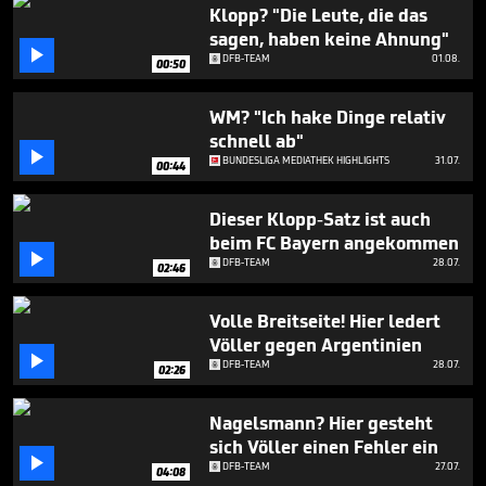
2
Klopp? "Die Leute, die das
minutes,
sagen, haben keine Ahnung"
24

DFB-TEAM
01.08.
seconds
00:50
WM? "Ich hake Dinge relativ
schnell ab"

BUNDESLIGA MEDIATHEK HIGHLIGHTS
31.07.
00:44
Dieser Klopp-Satz ist auch
beim FC Bayern angekommen

DFB-TEAM
28.07.
02:46
Volle Breitseite! Hier ledert
Völler gegen Argentinien

DFB-TEAM
28.07.
02:26
Nagelsmann? Hier gesteht
sich Völler einen Fehler ein

DFB-TEAM
27.07.
04:08