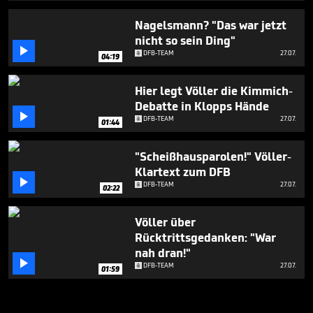
Nagelsmann? "Das war jetzt
nicht so sein Ding"

DFB-TEAM
27.07.
04:19
Hier legt Völler die Kimmich-
Debatte in Klopps Hände

DFB-TEAM
27.07.
01:44
"Scheißhausparolen!" Völler-
Klartext zum DFB

DFB-TEAM
27.07.
02:22
Völler über
Rücktrittsgedanken: "War
nah dran!"

DFB-TEAM
27.07.
01:59