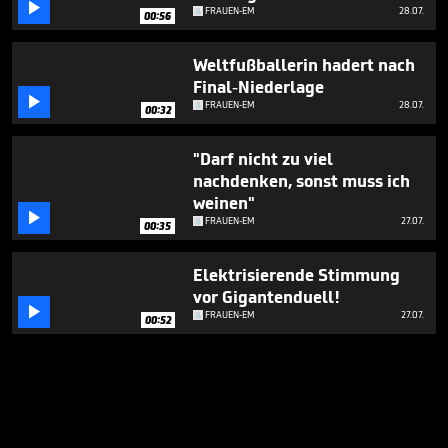

FRAUEN-EM
28.07.
00:56
Weltfußballerin hadert nach
Final-Niederlage

FRAUEN-EM
28.07.
00:32
"Darf nicht zu viel
nachdenken, sonst muss ich
weinen"

FRAUEN-EM
27.07.
00:35
Elektrisierende Stimmung
vor Gigantenduell!

FRAUEN-EM
27.07.
00:52