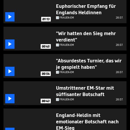
minutes,
Euphorischer Empfang für
14
seconds
Englands Heldinnen

FRAUEN-EM
28.07.
01:13
"Wir hatten den Sieg mehr
verdient"

FRAUEN-EM
28.07.
00:45
"Absurdestes Turnier, das wir
je gespielt haben"

FRAUEN-EM
28.07.
00:54
Umstrittener EM-Star mit
süffisanter Botschaft

FRAUEN-EM
28.07.
00:43
England-Heldin mit
emotionaler Botschaft nach
EM-Sieg