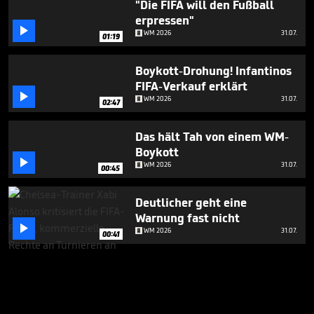
"Die FIFA will den Fußball
erpressen"

WM 2026
31.07.
01:19
Boykott-Drohung! Infantinos
FIFA-Verkauf erklärt

WM 2026
31.07.
02:47
Das hält Tah von einem WM-
Boykott

WM 2026
31.07.
00:45
Deutlicher geht eine
Warnung fast nicht

WM 2026
31.07.
00:41