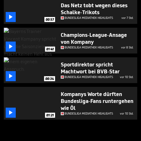
Das Netz tobt wegen dieses
Schalke-Trikots

BUNDESLIGA MEDIATHEK HIGHLIGHTS
vor 7 Std.
00:57
Champions-League-Ansage
von Kompany

BUNDESLIGA MEDIATHEK HIGHLIGHTS
vor 8 Std.
01:41
Sportdirektor spricht
Machtwort bei BVB-Star

BUNDESLIGA MEDIATHEK HIGHLIGHTS
vor 10 Std.
00:34
Kompanys Worte dürften
Bundesliga-Fans runtergehen
wie Öl

BUNDESLIGA MEDIATHEK HIGHLIGHTS
vor 10 Std.
01:21