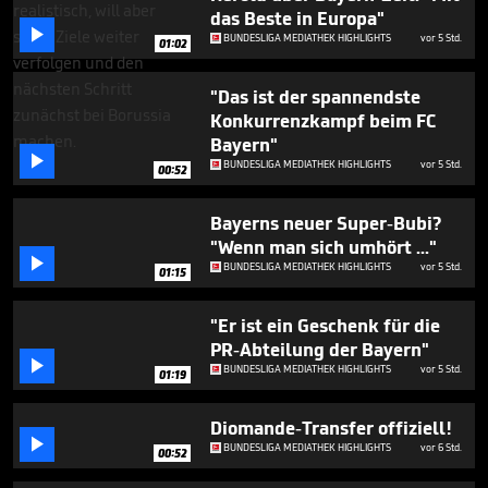
minute,
das Beste in Europa"
29

BUNDESLIGA MEDIATHEK HIGHLIGHTS
vor 5 Std.
seconds
01:02
"Das ist der spannendste
Konkurrenzkampf beim FC
Bayern"

BUNDESLIGA MEDIATHEK HIGHLIGHTS
vor 5 Std.
00:52
Bayerns neuer Super-Bubi?
"Wenn man sich umhört ..."

BUNDESLIGA MEDIATHEK HIGHLIGHTS
vor 5 Std.
01:15
"Er ist ein Geschenk für die
PR-Abteilung der Bayern"

BUNDESLIGA MEDIATHEK HIGHLIGHTS
vor 5 Std.
01:19
Diomande-Transfer offiziell!

BUNDESLIGA MEDIATHEK HIGHLIGHTS
vor 6 Std.
00:52