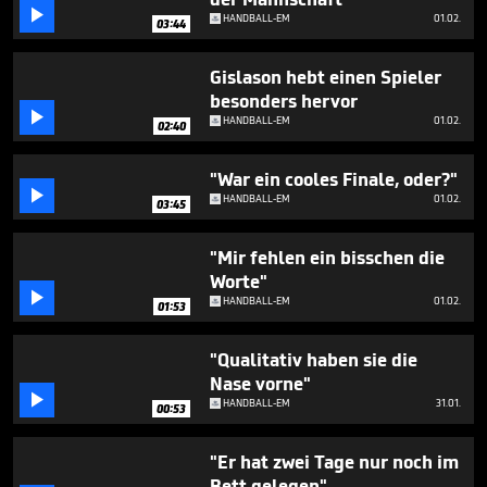
minute,

HANDBALL-EM
01.02.
2
03:44
seconds
Gislason hebt einen Spieler
besonders hervor

HANDBALL-EM
01.02.
02:40
"War ein cooles Finale, oder?"

HANDBALL-EM
01.02.
03:45
"Mir fehlen ein bisschen die
Worte"

HANDBALL-EM
01.02.
01:53
"Qualitativ haben sie die
Nase vorne"

HANDBALL-EM
31.01.
00:53
"Er hat zwei Tage nur noch im
Bett gelegen"