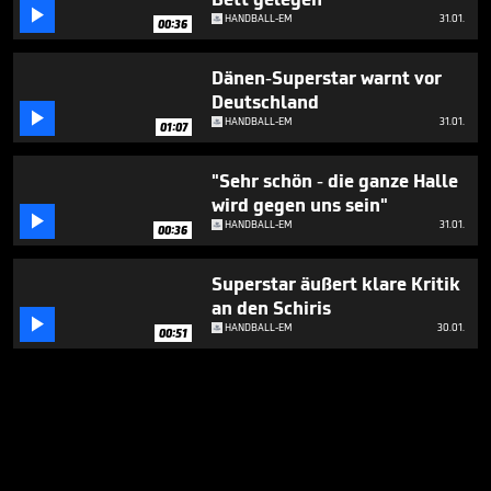

HANDBALL-EM
31.01.
00:36
Dänen-Superstar warnt vor
Deutschland

HANDBALL-EM
31.01.
01:07
"Sehr schön - die ganze Halle
wird gegen uns sein"

HANDBALL-EM
31.01.
00:36
Superstar äußert klare Kritik
an den Schiris

HANDBALL-EM
30.01.
00:51