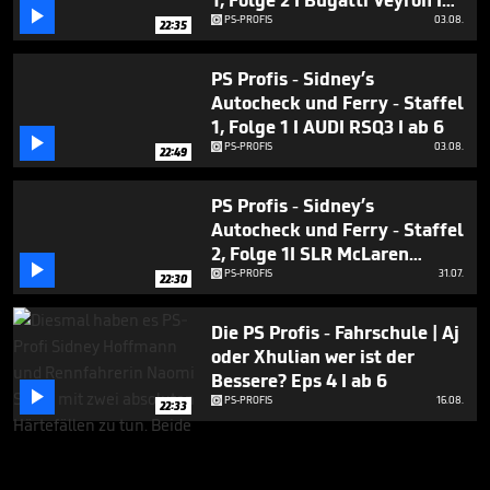
1, Folge 2 I Bugatti Veyron I

ab 6
PS-PROFIS
03.08.
22:35
PS Profis - Sidney’s
Autocheck und Ferry - Staffel
1, Folge 1 I AUDI RSQ3 I ab 6

PS-PROFIS
03.08.
22:49
PS Profis - Sidney’s
Autocheck und Ferry - Staffel
2, Folge 1I SLR McLaren

Stirling Moss I ab 6
PS-PROFIS
31.07.
22:30
Die PS Profis - Fahrschule | Aj
oder Xhulian wer ist der
Bessere? Eps 4 I ab 6

PS-PROFIS
16.08.
22:33