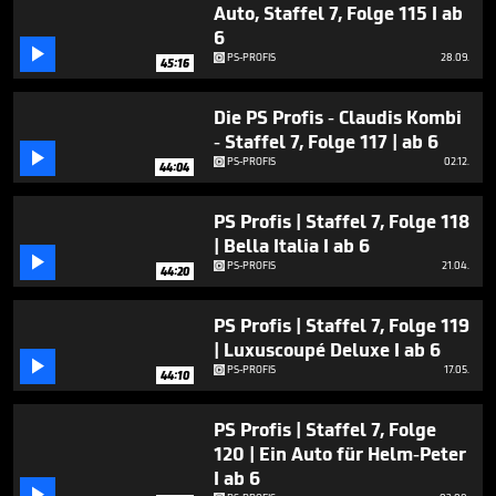
Auto, Staffel 7, Folge 115 I ab
6

PS-PROFIS
28.09.
45:16
Die PS Profis - Claudis Kombi
- Staffel 7, Folge 117 | ab 6

PS-PROFIS
02.12.
44:04
PS Profis | Staffel 7, Folge 118
| Bella Italia I ab 6

PS-PROFIS
21.04.
44:20
PS Profis | Staffel 7, Folge 119
| Luxuscoupé Deluxe I ab 6

PS-PROFIS
17.05.
44:10
PS Profis | Staffel 7, Folge
120 | Ein Auto für Helm-Peter
I ab 6
