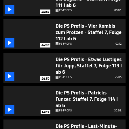
45
111 I ab 6
minutes,

PS-PROFIS
09.04.
35
44:49
seconds
Die PS Profis - Vier Kombis
zum Protzen - Staffel 7, Folge
112 I ab 6

PS-PROFIS
02.12.
44:30
Die PS Profis - Etwas Lustiges
für Jupp, Staffel 7, Folge 113 I
ab 6

PS-PROFIS
25.05.
44:50
Die PS Profis - Patricks
Funcar, Staffel 7, Folge 114 I
ab 6

PS-PROFIS
30.08.
44:13
Die PS Profis - Last-Minute-