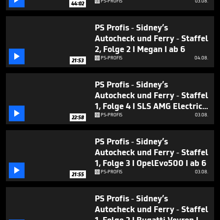
PS-PROFIS
03.08.
44:02
PS Profis - Sidney’s
Autocheck und Ferry - Staffel
2, Folge 2 I Megan I ab 6

PS-PROFIS
04.08.
21:53
PS Profis - Sidney’s
Autocheck und Ferry - Staffel
1, Folge 4 I SLS AMG Electric

Drive I ab 6
PS-PROFIS
03.08.
22:58
PS Profis - Sidney’s
Autocheck und Ferry - Staffel
1, Folge 3 I OpelEvo500 I ab 6

PS-PROFIS
03.08.
21:55
PS Profis - Sidney’s
Autocheck und Ferry - Staffel