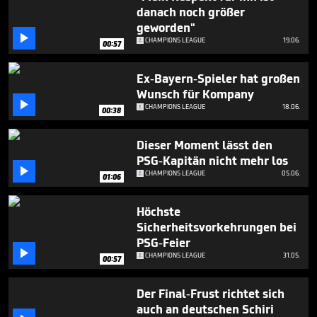
seconds
danach noch größer
geworden"

CHAMPIONS LEAGUE
19.06.
00:57
Ex-Bayern-Spieler hat großen
Wunsch für Kompany

CHAMPIONS LEAGUE
18.06.
00:38
Dieser Moment lässt den
PSG-Kapitän nicht mehr los

CHAMPIONS LEAGUE
05.06.
01:06
Höchste
Sicherheitsvorkehrungen bei
PSG-Feier

CHAMPIONS LEAGUE
31.05.
00:57
Der Final-Frust richtet sich
auch an deutschen Schiri