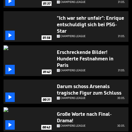

CHAMPIONS LEAGUE
31.05.
01:37
"Ich war sehr unfair": Enrique
entschuldigt sich bei PSG-
Star

CHAMPIONS LEAGUE
31.05.
01:56
Erschreckende Bilder!
Hunderte Festnahmen in
Paris

CHAMPIONS LEAGUE
31.05.
01:47
Darum schoss Arsenals
tragische Figur zum Schluss

CHAMPIONS LEAGUE
30.05.
00:31
Große Worte nach Final-
Drama!

CHAMPIONS LEAGUE
30.05.
00:43