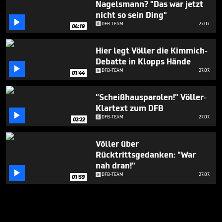
Nagelsmann? "Das war jetzt
nicht so sein Ding"

DFB-TEAM
27.07.
04:19
Hier legt Völler die Kimmich-
Debatte in Klopps Hände

DFB-TEAM
27.07.
01:44
"Scheißhausparolen!" Völler-
Klartext zum DFB

DFB-TEAM
27.07.
02:22
Völler über
Rücktrittsgedanken: "War
nah dran!"

DFB-TEAM
27.07.
01:59