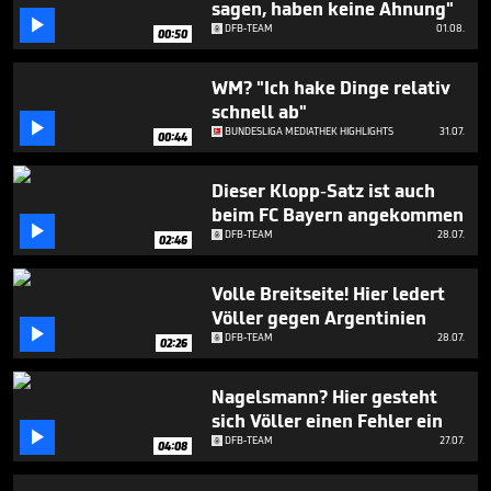
sagen, haben keine Ahnung"
2

minutes,
DFB-TEAM
01.08.
00:50
46
seconds
WM? "Ich hake Dinge relativ
schnell ab"

BUNDESLIGA MEDIATHEK HIGHLIGHTS
31.07.
00:44
Dieser Klopp-Satz ist auch
beim FC Bayern angekommen

DFB-TEAM
28.07.
02:46
Volle Breitseite! Hier ledert
Völler gegen Argentinien

DFB-TEAM
28.07.
02:26
Nagelsmann? Hier gesteht
sich Völler einen Fehler ein

DFB-TEAM
27.07.
04:08