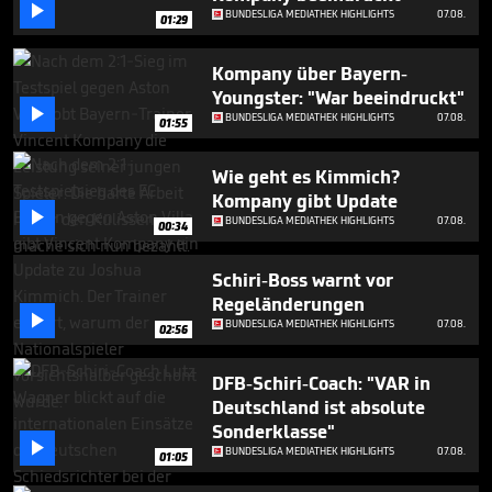
minute,

BUNDESLIGA MEDIATHEK HIGHLIGHTS
07.08.
01:29
31
seconds
Kompany über Bayern-
Youngster: "War beeindruckt"

BUNDESLIGA MEDIATHEK HIGHLIGHTS
07.08.
01:55
Wie geht es Kimmich?
Kompany gibt Update

BUNDESLIGA MEDIATHEK HIGHLIGHTS
07.08.
00:34
Schiri-Boss warnt vor
Regeländerungen

BUNDESLIGA MEDIATHEK HIGHLIGHTS
07.08.
02:56
DFB-Schiri-Coach: "VAR in
Deutschland ist absolute
Sonderklasse"

BUNDESLIGA MEDIATHEK HIGHLIGHTS
07.08.
01:05