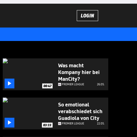
LOGIN
Was macht
Kompany hier bei
ManCity?

PREMIER LEAGUE
26.05.
00:47
So emotional
verabschiedet sich
Guadiola von City

PREMIER LEAGUE
22.05.
03:33