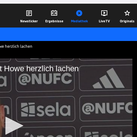





Newsticker
Ergebnisse
Mediathek
Live TV
Originals
e herzlich lachen
 Howe herzlich lachen
ge lässt Howe herzlich
eg gegen Angstgegner Manchester City
Newcastle-Coach, wie er Nick Woltemade