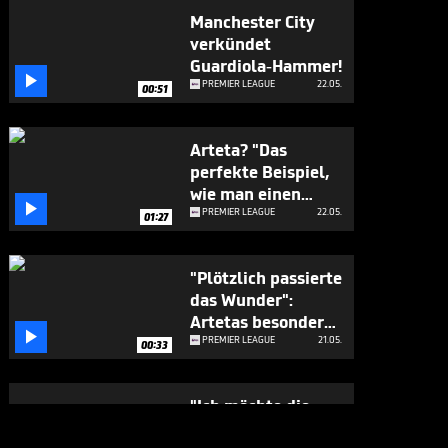
Manchester City
verkündet
Guardiola-Hammer!

PREMIER LEAGUE
22.05.
00:51
Arteta? "Das
perfekte Beispiel,
wie man einen

Verein aufbaut"
PREMIER LEAGUE
22.05.
01:27
"Plötzlich passierte
das Wunder":
Artetas besondere

Meister-Anekdote
PREMIER LEAGUE
21.05.
00:33
"Ich möchte die
Parade mit den