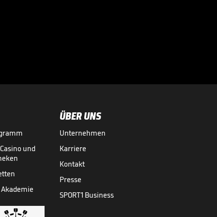
Arsenal-Star mit
Titelansage!

PREMIER LEAGUE
04.05.
00:47
ÜBER UNS
ogramm
Unternehmen
-Casino und
Karriere
theken
Kontakt
etten
Presse
 Akademie
SPORT1 Business