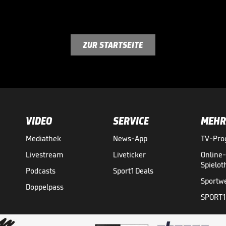
ZUR STARTSEITE
VIDEO
SERVICE
MEHR
Mediathek
News-App
TV-Pr
Livestream
Liveticker
Online
Spielo
Podcasts
Sport1 Deals
Sportw
Doppelpass
SPORT1