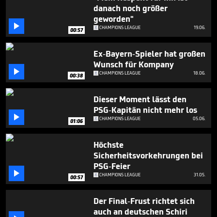
minute,
danach noch größer
12
geworden"
seconds

CHAMPIONS LEAGUE
19.06.
00:57
Ex-Bayern-Spieler hat großen
Wunsch für Kompany

CHAMPIONS LEAGUE
18.06.
00:38
Dieser Moment lässt den
PSG-Kapitän nicht mehr los

CHAMPIONS LEAGUE
05.06.
01:06
Höchste
Sicherheitsvorkehrungen bei
PSG-Feier

CHAMPIONS LEAGUE
31.05.
00:57
Der Final-Frust richtet sich
auch an deutschen Schiri