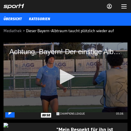


ÜBERSICHT
KATEGORIEN
Mediathek
>
Dieser Bayern-Albtraum taucht plötzlich wieder auf
Achtung, Bayern! Der einstige Albtraum ist
Achtung, Bayern! Der einstige Albtraum ist wieder da
wieder da
Der FC Bayern tritt in der Champions League zu einem besonderen
Auswärtsspiel an. Bei Pafos FC spielt ein alter Bekannter, der dem
Rekordmeister schon einmal weh tat.
CHAMPIONS LEAGUE
30.09.25
Dieser Kompany-Wunsch
wurde jetzt erfüllt

0
CHAMPIONS LEAGUE
05.08.
00:50
seconds
of
1
"Mein Respekt für ihn ist