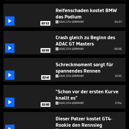
5
minutes,
Reifenschaden kostet BMW
30
das Podium
seconds

ADAC GT4 GERMANY
04.07.
03:53
Crash gleich zu Beginn des
ADAC GT Masters

ADAC GT4 GERMANY
08.06.
02:05
Schreckmoment sorgt für
spannendes Rennen

ADAC GT4 GERMANY
25.05.
02:41
"Schon vor der ersten Kurve
knallt es"

ADAC GT4 GERMANY
27.04.
02:00
Dieser Patzer kostet GT4-
Rookie den Rennsieg