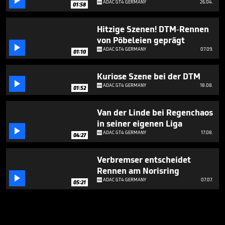

ADAC GT4 GERMANY
26.04.
01:58
Hitzige Szenen! DTM-Rennen
von Pöbeleien geprägt

ADAC GT4 GERMANY
07.09.
01:10
Kuriose Szene bei der DTM

ADAC GT4 GERMANY
18.08.
01:52
Van der Linde bei Regenchaos
in seiner eigenen Liga

ADAC GT4 GERMANY
17.08.
04:27
Verbremser entscheidet
Rennen am Norisring

ADAC GT4 GERMANY
07.07.
05:21