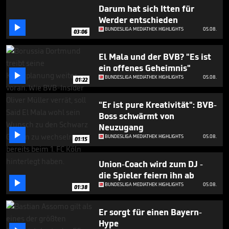
seconds
Darum hat sich Itten für
Werder entschieden

BUNDESLIGA MEDIATHEK HIGHLIGHTS
05.08.
03:06
El Mala und der BVB? "Es ist
ein offenes Geheimnis"

BUNDESLIGA MEDIATHEK HIGHLIGHTS
05.08.
01:22
"Er ist pure Kreativität": BVB-
Boss schwärmt von
Neuzugang

BUNDESLIGA MEDIATHEK HIGHLIGHTS
05.08.
01:15
Union-Coach wird zum DJ -
die Spieler feiern ihn ab

BUNDESLIGA MEDIATHEK HIGHLIGHTS
05.08.
01:38
Er sorgt für einen Bayern-
Hype