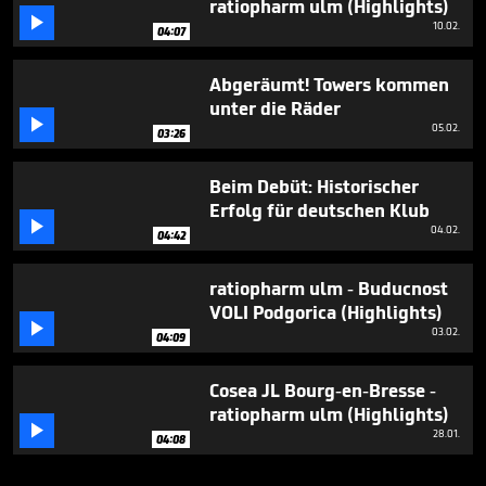
ratiopharm ulm (Highlights)

10.02.
04:07
Abgeräumt! Towers kommen
unter die Räder

05.02.
03:26
Beim Debüt: Historischer
Erfolg für deutschen Klub

04.02.
04:42
ratiopharm ulm - Buducnost
VOLI Podgorica (Highlights)

03.02.
04:09
Cosea JL Bourg-en-Bresse -
ratiopharm ulm (Highlights)

28.01.
04:08