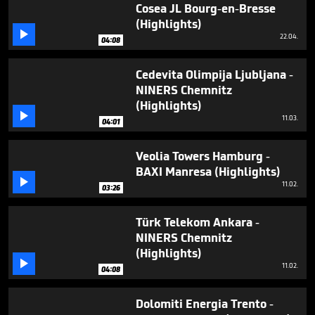
3
Cosea JL Bourg-en-Bresse
minutes,
(Highlights)
43

22.04.
seconds
04:08
Cedevita Olimpija Ljubljana -
NINERS Chemnitz
(Highlights)

11.03.
04:01
Veolia Towers Hamburg -
BAXI Manresa (Highlights)

11.02.
03:26
Türk Telekom Ankara -
NINERS Chemnitz
(Highlights)

11.02.
04:08
Dolomiti Energia Trento -