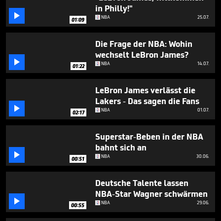
seconds
in Philly!"

NBA
25.07.
01:09
Die Frage der NBA: Wohin
wechselt LeBron James?

NBA
14.07.
01:22
LeBron James verlässt die
Lakers - Das sagen die Fans

NBA
01.07.
02:17
Superstar-Beben in der NBA
bahnt sich an

NBA
30.06.
00:51
Deutsche Talente lassen
NBA-Star Wagner schwärmen

NBA
29.06.
00:55