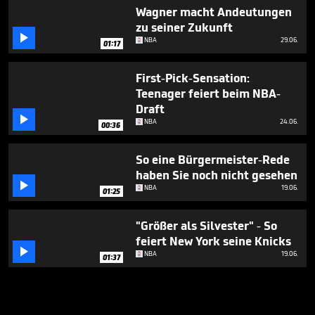
Wagner macht Andeutungen
zu seiner Zukunft

NBA
29.06.
01:17
First-Pick-Sensation:
Teenager feiert beim NBA-
Draft

NBA
24.06.
00:36
So eine Bürgermeister-Rede
haben Sie noch nicht gesehen

NBA
19.06.
01:25
"Größer als Silvester" - So
feiert New York seine Knicks

NBA
19.06.
01:37