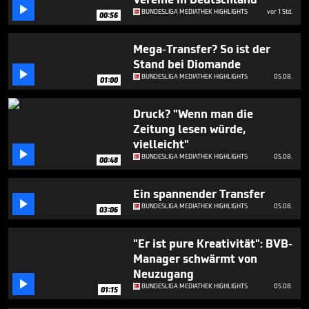
minutes,

BUNDESLIGA MEDIATHEK HIGHLIGHTS
vor 1 Std.
39
00:56
seconds
Mega-Transfer? So ist der
Stand bei Diomande

BUNDESLIGA MEDIATHEK HIGHLIGHTS
05.08.
01:00
Druck? "Wenn man die
Zeitung lesen würde,
vielleicht"

BUNDESLIGA MEDIATHEK HIGHLIGHTS
05.08.
00:48
Ein spannender Transfer

BUNDESLIGA MEDIATHEK HIGHLIGHTS
05.08.
03:06
"Er ist pure Kreativität": BVB-
Manager schwärmt von
Neuzugang

BUNDESLIGA MEDIATHEK HIGHLIGHTS
05.08.
01:15