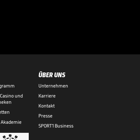

VIDEO NEWS
28.07.
01:37
ÜBER UNS
ogramm
Unternehmen
-Casino und
Karriere
theken
Kontakt
etten
Presse
 Akademie
SPORT1 Business