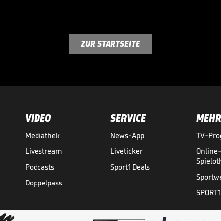
ZUR STARTSEITE
VIDEO
SERVICE
MEHR
Mediathek
News-App
TV-Pr
Livestream
Liveticker
Online
Spielo
Podcasts
Sport1 Deals
Sportw
Doppelpass
SPORT1