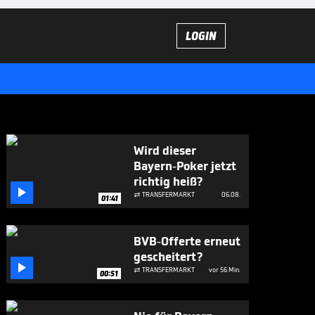
LOGIN
Wird dieser
Bayern-Poker jetzt
richtig heiß?

TRANSFERMARKT
06.08.

01:41
BVB-Offerte erneut
gescheitert?

TRANSFERMARKT
vor 56 Min.

00:51