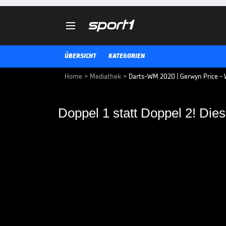

ÜBERSICHT
KATEGORIEN
Home
>
Mediathek
>
Darts-WM 2020 | Gerwyn Price - W
Doppel 1 statt Doppel 2! Dies
Doppel 1 statt Doppel
rettet Price
Gerwyn Price profitiert von ein
sich fünften Satz gegen William O
das falsche Doppelfeld.