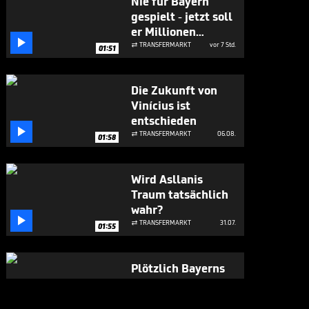
Nie für Bayern
gespielt - jetzt soll
er Millionen

bringen
TRANSFERMARKT
vor 7 Std.

01:51
Die Zukunft von
Vinícius ist
entschieden

TRANSFERMARKT
06.08.

01:58
Wird Asllanis
Traum tatsächlich
wahr?

TRANSFERMARKT
31.07.

01:55
Plötzlich Bayerns
Mister 100 Prozent

BUNDESLIGA MEDIATHEK HIGHLIGHTS
31.07.
07:17