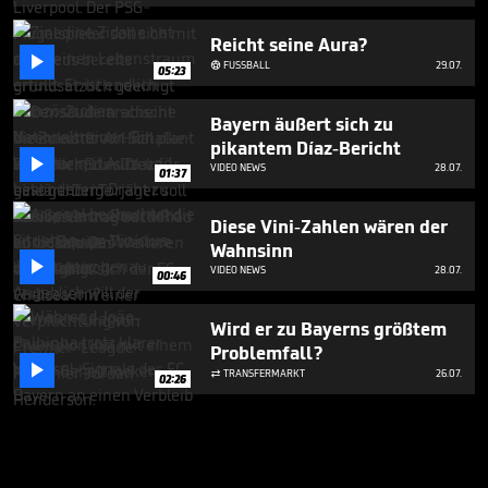
Reicht seine Aura?

FUSSBALL
29.07.

05:23
Bayern äußert sich zu
pikantem Díaz-Bericht

VIDEO NEWS
28.07.
01:37
Diese Vini-Zahlen wären der
Wahnsinn

VIDEO NEWS
28.07.
00:46
Wird er zu Bayerns größtem
Problemfall?

TRANSFERMARKT
26.07.

02:26