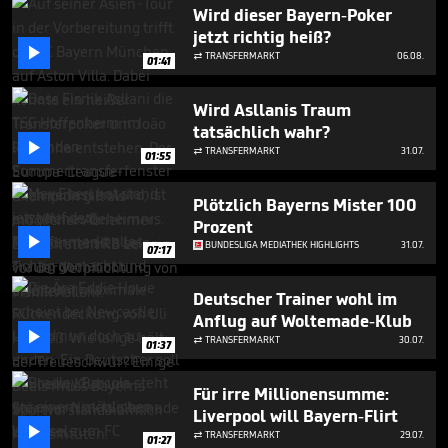
3
Wird dieser Bayern-Poker
minutes,
jetzt richtig heiß?
46

seconds
TRANSFERMARKT
06.08.

01:41
Wird Asllanis Traum
tatsächlich wahr?

TRANSFERMARKT
31.07.

01:55
Plötzlich Bayerns Mister 100
Prozent

BUNDESLIGA MEDIATHEK HIGHLIGHTS
31.07.
07:17
Deutscher Trainer wohl im
Anflug auf Woltemade-Klub

TRANSFERMARKT
30.07.

01:37
Für irre Millionensumme:
Liverpool will Bayern-Flirt

TRANSFERMARKT
29.07.

01:27