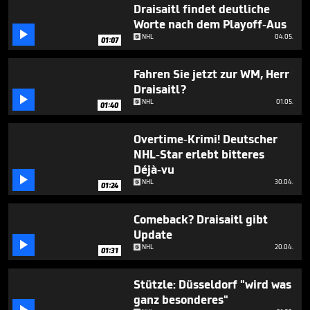
minute,
Draisaitl findet deutliche
22
Worte nach dem Playoff-Aus
seconds

NHL
04.05.
01:07
Fahren Sie jetzt zur WM, Herr
Draisaitl?

NHL
01.05.
01:40
Overtime-Krimi! Deutscher
NHL-Star erlebt bitteres
Déjà-vu

NHL
30.04.
01:24
Comeback? Draisaitl gibt
Update

NHL
20.04.
01:31
Stützle: Düsseldorf "wird was
ganz besonderes"