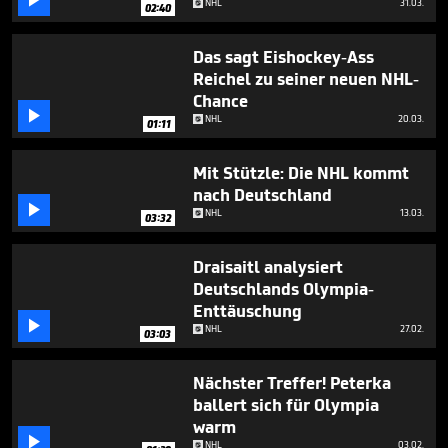

NHL
31.03.
02:40
Das sagt Eishockey-Ass
Reichel zu seiner neuen NHL-
Chance

NHL
20.03.
01:11
Mit Stützle: Die NHL kommt
nach Deutschland

NHL
13.03.
03:32
Draisaitl analysiert
Deutschlands Olympia-
Enttäuschung

NHL
27.02.
03:03
Nächster Treffer! Peterka
ballert sich für Olympia
warm

NHL
03.02.