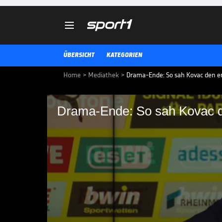

ÜBERSICHT
KATEGORIEN
Home
>
Mediathek
>
Drama-Ende: So sah Kovac den e
Drama-Ende: So sah Kovac d
Drama-Ende: So sah 
VAR-Eingriff
Niko Kovac bezieht nach dem enge
einem späten VAR-Eingriff - und
Szene aus.