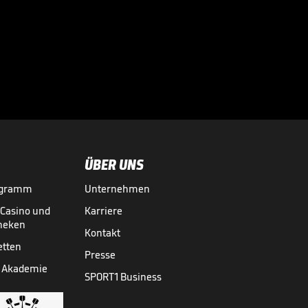
"VAR in
Deutschland ist

absolute
BUNDESLIGA MEDIATHEK HIGHLIGHTS
07.08.
01:05
Sonderklasse"
ÜBER UNS
ogramm
Unternehmen
-Casino und
Karriere
theken
Kontakt
etten
Presse
 Akademie
SPORT1 Business