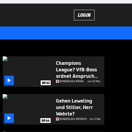
LOGIN
Champions
League? VfB-Boss
ordnet Anspruch

ein
BUNDESLIGA MEDIATHEK HIGHLIGHTS
vor 53 Min.
00:42
Gehen Leweling
und Stiller, Herr
Wehrle?

BUNDESLIGA MEDIATHEK HIGHLIGHTS
vor 2 Std.
00:44