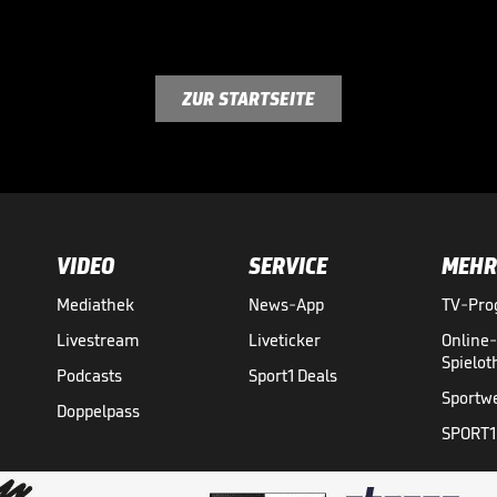
ZUR STARTSEITE
VIDEO
SERVICE
MEHR
Mediathek
News-App
TV-Pr
Livestream
Liveticker
Online
Spielo
Podcasts
Sport1 Deals
Sportw
Doppelpass
SPORT1