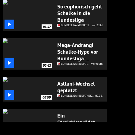
So euphorisch geht
Schalke in die
Bundesliga

BUNDESLIGA MEDIATHEK HIGHLIGHTS
vor 2 Std.
03:57
Mega-Andrang!
Schalke-Hype vor
Bundesliga-

Rückkehr
BUNDESLIGA MEDIATHEK HIGHLIGHTS
vor 4 Std.
00:42
Asllani-Wechsel
geplatzt

BUNDESLIGA MEDIATHEK HIGHLIGHTS
07.08.
00:50
Ein
Streichkandidat
beeindruckt

BUNDESLIGA MEDIATHEK HIGHLIGHTS
07.08.