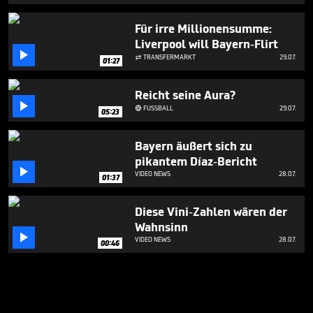
Für irre Millionensumme:
Liverpool will Bayern-Flirt

TRANSFERMARKT
29.07.

01:27
Reicht seine Aura?

FUSSBALL
29.07.

05:23
Bayern äußert sich zu
pikantem Díaz-Bericht

VIDEO NEWS
28.07.
01:37
Diese Vini-Zahlen wären der
Wahnsinn

VIDEO NEWS
28.07.
00:46