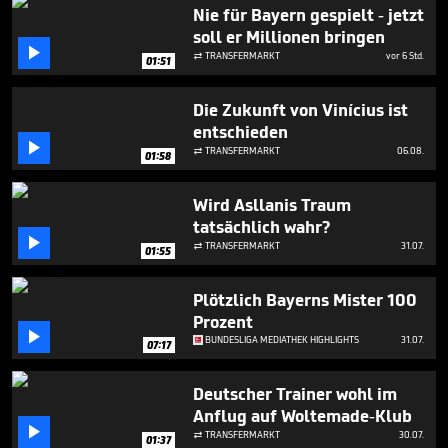
1
Nie für Bayern gespielt - jetzt
minute,
soll er Millionen bringen
1

second
TRANSFERMARKT
vor 6 Std.

01:51
Die Zukunft von Vinícius ist
entschieden

TRANSFERMARKT
06.08.

01:58
Wird Asllanis Traum
tatsächlich wahr?

TRANSFERMARKT
31.07.

01:55
Plötzlich Bayerns Mister 100
Prozent

BUNDESLIGA MEDIATHEK HIGHLIGHTS
31.07.
07:17
Deutscher Trainer wohl im
Anflug auf Woltemade-Klub

TRANSFERMARKT
30.07.

01:37