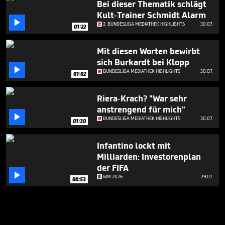
Bei dieser Thematik schlägt
Kult-Trainer Schmidt Alarm

2. BUNDESLIGA MEDIATHEK HIGHLIGHTS
30.07.
01:22
Mit diesen Worten bewirbt
sich Burkardt bei Klopp

BUNDESLIGA MEDIATHEK HIGHLIGHTS
30.07.
01:02
Riera-Krach? "War sehr
anstrengend für mich"

BUNDESLIGA MEDIATHEK HIGHLIGHTS
30.07.
01:30
Infantino lockt mit
Milliarden: Investorenplan
der FIFA

WM 2026
29.07.
00:53