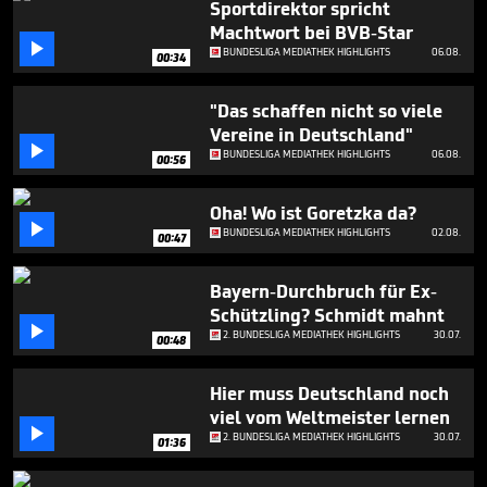
Sportdirektor spricht
6
minutes,
Machtwort bei BVB-Star
48

BUNDESLIGA MEDIATHEK HIGHLIGHTS
06.08.
00:34
seconds
"Das schaffen nicht so viele
Vereine in Deutschland"

BUNDESLIGA MEDIATHEK HIGHLIGHTS
06.08.
00:56
Oha! Wo ist Goretzka da?

BUNDESLIGA MEDIATHEK HIGHLIGHTS
02.08.
00:47
Bayern-Durchbruch für Ex-
Schützling? Schmidt mahnt

2. BUNDESLIGA MEDIATHEK HIGHLIGHTS
30.07.
00:48
Hier muss Deutschland noch
viel vom Weltmeister lernen

2. BUNDESLIGA MEDIATHEK HIGHLIGHTS
30.07.
01:36