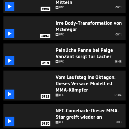
Mitteln

UFC
08.11.
01:04
Irre Body-Transformation von
McGregor

UFC
08.11.
00:46
Peinliche Panne bei Paige
VanZant sorgt für Lacher

UFC
28.05.
01:21
Vom Laufsteg ins Oktagon:
Dieses Versace-Modell ist
MMA-Kämpfer

UFC
01.04.
01:35
NFC-Comeback: Dieser MMA-
Star greift wieder an

UFC
31.03.
01:50