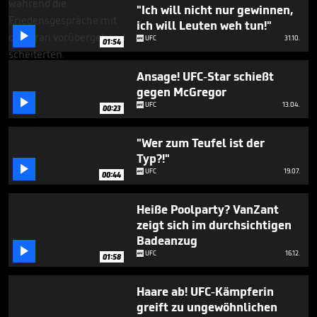
1
"Ich will nicht nur gewinnen,
minute,
ich will Leuten weh tun!"
20

UFC
31.10.
seconds
01:54
Ansage! UFC-Star schießt
gegen McGregor

UFC
13.04.
00:23
"Wer zum Teufel ist der
Typ?!"

UFC
19.07.
00:44
Heiße Poolparty? VanZant
zeigt sich im durchsichtigen
Badeanzug

UFC
16.12.
01:58
Haare ab! UFC-Kämpferin
greift zu ungewöhnlichen