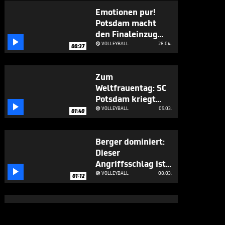
Emotionen pur!
Potsdam macht
den Finaleinzug

klar
VOLLEYBALL
28.04.

00:37
Zum
Weltfrauentag: SC
Potsdam kriegt

Kanzler-Besuch
VOLLEYBALL
09.03.

01:40
Berger dominiert:
Dieser
Angriffsschlag ist

nicht zu blocken
VOLLEYBALL
08.03.

01:12
Trotz Licht-
Fauxpas: Potsdam