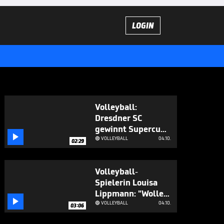
LOGIN
Volleyball:
Dresdner SC
gewinnt Supercup!

Top-Talent
VOLLEYBALL
04.10.

02:29
begeistert
Volleyball-
Spielerin Louisa
Lippmann: "Wollen

uns auch
VOLLEYBALL
04.10.

03:06
etablieren"