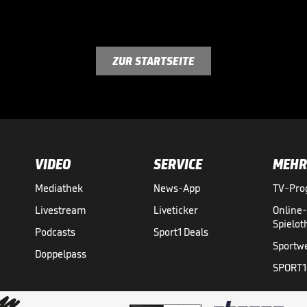
ZUR STARTSEITE
VIDEO
SERVICE
MEHR
Mediathek
News-App
TV-Pr
Livestream
Liveticker
Online
Spielo
Podcasts
Sport1 Deals
Sportw
Doppelpass
SPORT1