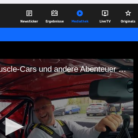





Newsticker
Ergebnisse
Mediathek
Live TV
Originals
Eastside Motors - Folge 6: Muscle-Cars und andere Abenteuer I ab 6
lge 6: Muscle-Cars und
b 6
mmel. Bei Maximilian checkt er einen
tang". Allerdings ist das nicht der
mme, die der Besitzer ins Tuning
ony auf die Straße drücken. Mindestens so