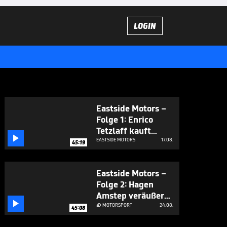
LOGIN
Eastside Motors –
Folge 1: Enrico
Tetzlaff kauft

Militär-Trucks I ab
EASTSIDE MOTORS
17.08.
45:19
6
Eastside Motors –
Folge 2: Hagen
Amstep veräußert

G 55 AMG &
MOTORSPORT
24.08.

45:08
Hummer H1 I ab 6