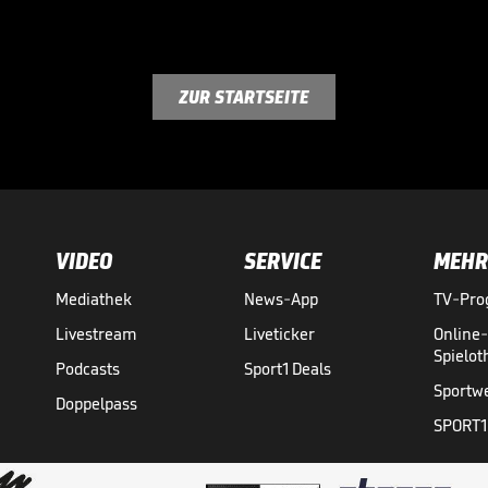
ZUR STARTSEITE
VIDEO
SERVICE
MEHR
Mediathek
News-App
TV-Pr
Livestream
Liveticker
Online
Spielo
Podcasts
Sport1 Deals
Sportw
Doppelpass
SPORT1