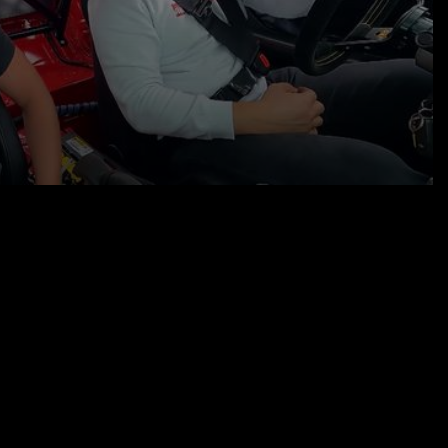
evy Camaro haben, der bereits von Geiger
Leistungsmessung muss der heute zeigen,
28.12.22