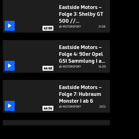
Eastside Motors –
Folge 3: Shelby GT
500 //

Unfallschaden oder
MOTORSPORT
31.08.

45:08
Schnäppchen? I ab
6
Eastside Motors –
Folge 4: 90er Opel
GSI Sammlung I ab

6
MOTORSPORT
14.09.

44:48
Eastside Motors –
Folge 7: Hubraum
Monster I ab 6

MOTORSPORT
29.12.

44:54
Eastside Motors –
Folge 8: Porsche,