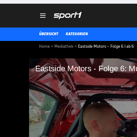

ÜBERSICHT
KATEGORIEN
Home
>
Mediathek
>
Eastside Motors – Folge 6 I ab 6
Eastside Motors - Fo
andere Abenteuer I a
Enrico schwebt im Muscle-Car-Hi
ganz besonderen "40.000 Euro Mus
Kaufpreis, sondern allein die Su
investiert hat! 700 PS soll das P