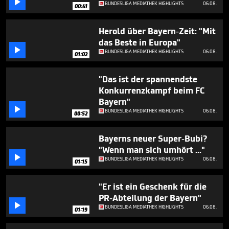

minute,
BUNDESLIGA MEDIATHEK HIGHLIGHTS
06.08.
00:41
28
seconds
Herold über Bayern-Zeit: "Mit
das Beste in Europa"

BUNDESLIGA MEDIATHEK HIGHLIGHTS
06.08.
01:02
"Das ist der spannendste
Konkurrenzkampf beim FC
Bayern"

BUNDESLIGA MEDIATHEK HIGHLIGHTS
06.08.
00:52
Bayerns neuer Super-Bubi?
"Wenn man sich umhört ..."

BUNDESLIGA MEDIATHEK HIGHLIGHTS
06.08.
01:15
"Er ist ein Geschenk für die
PR-Abteilung der Bayern"

BUNDESLIGA MEDIATHEK HIGHLIGHTS
06.08.
01:19