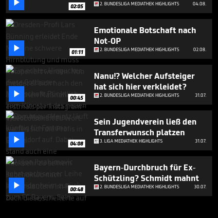

2. BUNDESLIGA MEDIATHEK HIGHLIGHTS
04.08.
02:05
Emotionale Botschaft nach
Not-OP

2. BUNDESLIGA MEDIATHEK HIGHLIGHTS
02.08.
01:11
Nanu!? Welcher Aufsteiger
hat sich hier verkleidet?

2. BUNDESLIGA MEDIATHEK HIGHLIGHTS
31.07.
00:45
Sein Jugendverein ließ den
Transferwunsch platzen

3. LIGA MEDIATHEK HIGHLIGHTS
31.07.
04:08
Bayern-Durchbruch für Ex-
Schützling? Schmidt mahnt

2. BUNDESLIGA MEDIATHEK HIGHLIGHTS
30.07.
00:48