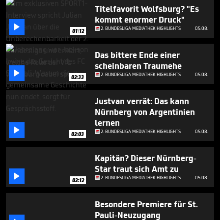
1
Titelfavorit Wolfsburg? "Es
minute,
kommt enormer Druck"
40

seconds
2. BUNDESLIGA MEDIATHEK HIGHLIGHTS
05.08.
01:12
Das bittere Ende einer
scheinbaren Traumehe

2. BUNDESLIGA MEDIATHEK HIGHLIGHTS
05.08.
02:33
Justvan verrät: Das kann
Nürnberg von Argentinien
lernen

2. BUNDESLIGA MEDIATHEK HIGHLIGHTS
05.08.
02:03
Kapitän? Dieser Nürnberg-
Star traut sich Amt zu

2. BUNDESLIGA MEDIATHEK HIGHLIGHTS
05.08.
02:12
Besondere Premiere für St.
Pauli-Neuzugang