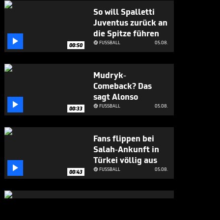
So will Spalletti
Juventus zurück an
die Spitze führen

FUSSBALL
05.08.

00:50
Mudryk-
Comeback? Das
sagt Alonso

FUSSBALL
05.08.

00:33
Fans flippen bei
Salah-Ankunft in
Türkei völlig aus

FUSSBALL
05.08.

00:43
Großes Lob für
Alonso