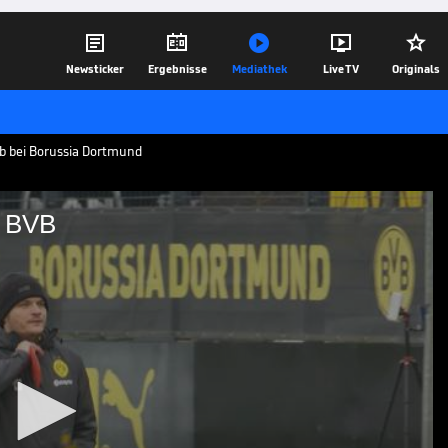





Newsticker
Ergebnisse
Mediathek
Live TV
Originals
ob bei Borussia Dortmund
m BVB
eibt beim BVB
r vergangenen Saison, hat seinen Vertrag
verlängert und erhält eine neue
29.06.21