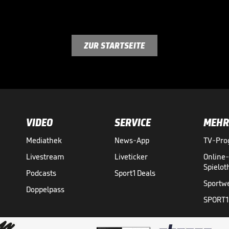
ZUR STARTSEITE
VIDEO
SERVICE
MEHR
Mediathek
News-App
TV-Pr
Livestream
Liveticker
Online
Spielo
Podcasts
Sport1 Deals
Sportw
Doppelpass
SPORT1