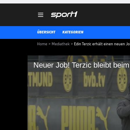

ÜBERSICHT
KATEGORIEN
Home
>
Mediathek
>
Edin Terzic erhält einen neuen J
Neuer Job! Terzic bleibt bei
Neuer Job! Terzic bl
Edin Terzic, der Erfolgscoach de
bei den Schwarzgelben bis 2025 
Aufgabe.
FUSSBALL