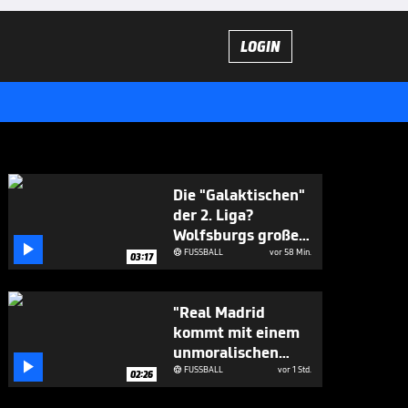
LOGIN
Die "Galaktischen"
der 2. Liga?
Wolfsburgs große

Ziele
FUSSBALL
vor 58 Min.

03:17
"Real Madrid
kommt mit einem
unmoralischen

Angebot"
FUSSBALL
vor 1 Std.

02:26