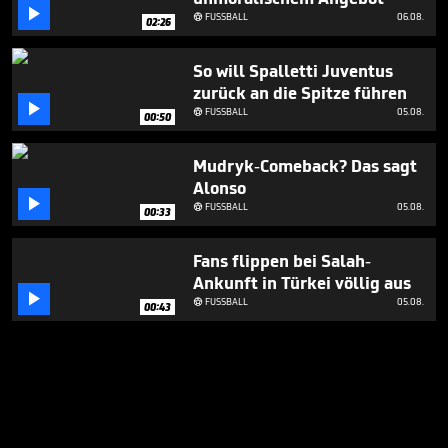

FUSSBALL
06.08.

02:26
So will Spalletti Juventus
zurück an die Spitze führen

FUSSBALL
05.08.

00:50
Mudryk-Comeback? Das sagt
Alonso

FUSSBALL
05.08.

00:33
Fans flippen bei Salah-
Ankunft in Türkei völlig aus

FUSSBALL
05.08.

00:43