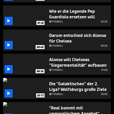
minutes,
13
seconds
Wie er die Legende Pep
Guardiola ersetzen will

FUSSBALL
08.08.

01:22
Darum entschied sich Alonso
für Chelsea

FUSSBALL
08.08.

00:49
Alonso will Chelseas
"Siegermentalität" aufbauen

FUSSBALL
07.08.

00:36
Die "Galaktischen" der 2.
Liga? Wolfsburgs große Ziele

FUSSBALL
06.08.

03:17
"Real kommt mit
unmoralischem Angebot"