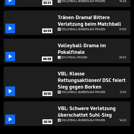

VOLLEYBALL-BUNDESLIGA FRAUEN
14.03.
02:33
Tränen-Drama! Bittere
Verletzung beim Matchball

VOLLEYBALL-BUNDESLIGA FRAUEN
07.03.
02:59
Volleyball-Drama im
Pokalfinale

DVV-POKAL FRAUEN
28.02.
06:09
VBL: Klasse
Rettungsaktionen! DSC feiert
Sieg gegen Borken

VOLLEYBALL-BUNDESLIGA FRAUEN
21.02.
02:02
VBL: Schwere Verletzung
überschattet Suhl-Sieg

VOLLEYBALL-BUNDESLIGA FRAUEN
14.02.
02:10