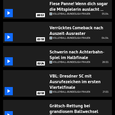
18
Fiese Panne! Wenn dich sogar
seconds
die Mitspielerin auslacht ...

VOLLEYBALL-BUNDESLIGA FRAUEN
05.04.
00:53
Verrücktes Comeback nach
Auszeit-Ausraster

VOLLEYBALL-BUNDESLIGA FRAUEN
04.04.
03:10
Schwerin nach Achterbahn-
Spiel im Halbfinale

VOLLEYBALL-BUNDESLIGA FRAUEN
28.03.
02:24
VBL: Dresdner SC mit
Ausrufezeichen im ersten
Viertelfinale

VOLLEYBALL-BUNDESLIGA FRAUEN
21.03.
02:18
Grätsch-Rettung bei
grandiosem Ballwechsel